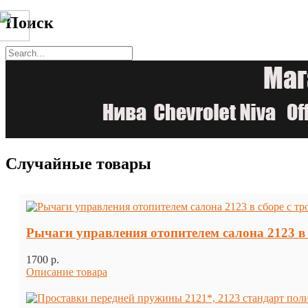
Поиск
Случайные товары
Рычаги управления отопителем салона 2123 в 
1700 p.
Описание товара