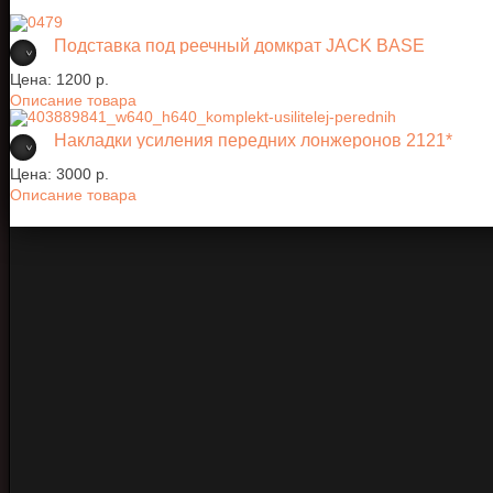
Подставка под реечный домкрат JACK BASE
Цена:
1200 p.
Описание товара
Накладки усиления передних лонжеронов 2121*
Цена:
3000 p.
Описание товара