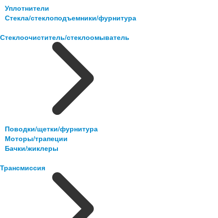
Уплотнители
Стекла/стеклоподъемники/фурнитура
Стеклоочиститель/стеклоомыватель
Поводки/щетки/фурнитура
Моторы/трапеции
Бачки/жиклеры
Трансмиссия