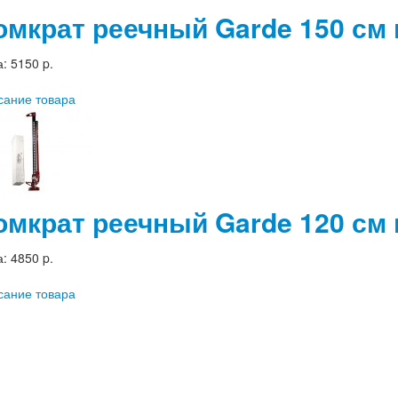
омкрат реечный Garde 150 см 
а:
5150 p.
сание товара
омкрат реечный Garde 120 см 
а:
4850 p.
сание товара