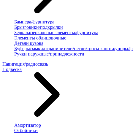
Бампера/фурнитура
Брызговики/подкрылки
Зеркала/зеркальные элементы/фурнитура
Элементы облицовочные
Детали кузова
Буферы/замки/ограничители/петли/тросы капота/упоры/
Ручки наружные/принадлежности
Навигация/радиосвязь
Подвеска
Амортизатор
Отбойники