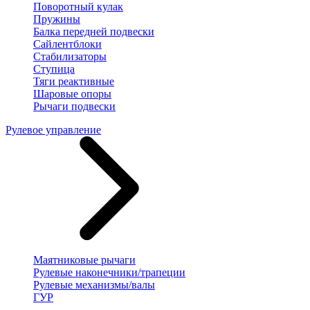
Поворотный кулак
Пружины
Балка передней подвески
Сайлентблоки
Стабилизаторы
Ступица
Тяги реактивные
Шаровые опоры
Рычаги подвески
Рулевое управление
Маятниковые рычаги
Рулевые наконечники/трапеции
Рулевые механизмы/валы
ГУР