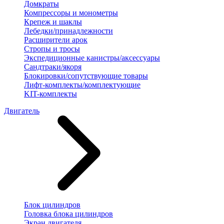
Домкраты
Компрессоры и монометры
Крепеж и шаклы
Лебедки/принадлежности
Расширители арок
Стропы и тросы
Экспедиционные канистры/аксессуары
Сандтраки/якоря
Блокировки/сопутствующие товары
Лифт-комплекты/комплектующие
KIT-комплекты
Двигатель
Блок цилиндров
Головка блока цилиндров
Экран двигателя