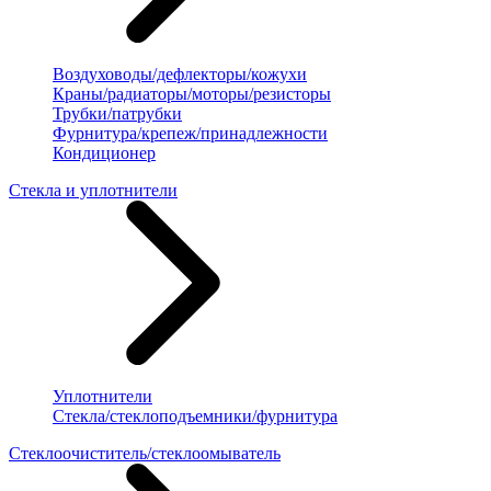
Воздуховоды/дефлекторы/кожухи
Краны/радиаторы/моторы/резисторы
Трубки/патрубки
Фурнитура/крепеж/принадлежности
Кондиционер
Стекла и уплотнители
Уплотнители
Стекла/стеклоподъемники/фурнитура
Стеклоочиститель/стеклоомыватель