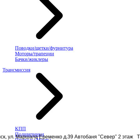
Поводки/щетки/фурнитура
Моторы/трапеции
Бачки/жиклеры
Трансмиссия
КПП
Подшипники
ск, ул. Маршала Еременко д.39 Автобаня "Север" 2 этаж Те
Приводы/Мосты