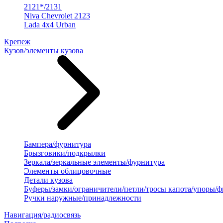
2121*/2131
Niva Chevrolet 2123
Lada 4x4 Urban
Крепеж
Кузов/элементы кузова
Бампера/фурнитура
Брызговики/подкрылки
Зеркала/зеркальные элементы/фурнитура
Элементы облицовочные
Детали кузова
Буферы/замки/ограничители/петли/тросы капота/упоры/
Ручки наружные/принадлежности
Навигация/радиосвязь