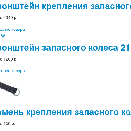
ронштейн крепления запасного
а:
4340 p.
сание товара
ронштейн запасного колеса 21
а:
1200 p.
сание товара
емень крепления запасного ко
а:
150 p.