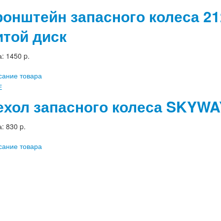
ронштейн запасного колеса 2
итой диск
а:
1450 p.
сание товара
ехол запасного колеса SKYWAY
а:
830 p.
сание товара