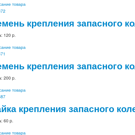
сание товара
емень крепления запасного ко
а:
120 p.
сание товара
емень крепления запасного ко
а:
200 p.
сание товара
айка крепления запасного кол
а:
60 p.
сание товара