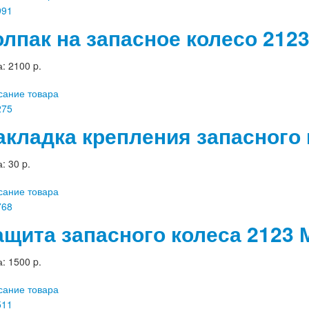
олпак на запасное колесо 2
а:
2100 p.
сание товара
акладка крепления запасного 
а:
30 p.
сание товара
ащита запасного колеса 2123 
а:
1500 p.
сание товара