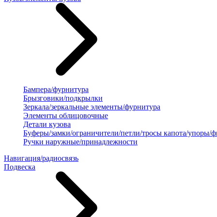
Бампера/фурнитура
Брызговики/подкрылки
Зеркала/зеркальные элементы/фурнитура
Элементы облицовочные
Детали кузова
Буферы/замки/ограничители/петли/тросы капота/упоры/
Ручки наружные/принадлежности
Навигация/радиосвязь
Подвеска