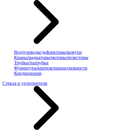
Воздуховоды/дефлекторы/кожухи
Краны/радиаторы/моторы/резисторы
Трубки/патрубки
Фурнитура/крепеж/принадлежности
Кондиционер
Стекла и уплотнители