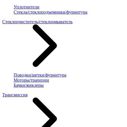
Уплотнители
Стекла/стеклоподъемники/фурнитура
Стеклоочиститель/стеклоомыватель
Поводки/щетки/фурнитура
Моторы/трапеции
Бачки/жиклеры
Трансмиссия