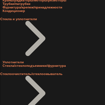
Краны/радиаторы/моторы/резисторы
Трубки/патрубки
Фурнитура/крепеж/принадлежности
Кондиционер
Стекла и уплотнители
Уплотнители
Стекла/стеклоподъемники/фурнитура
Стеклоочиститель/стеклоомыватель