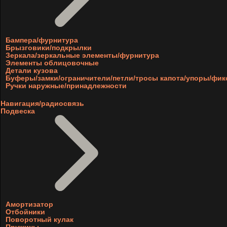
Бампера/фурнитура
Брызговики/подкрылки
Зеркала/зеркальные элементы/фурнитура
Элементы облицовочные
Детали кузова
Буферы/замки/ограничители/петли/тросы капота/упоры/фи
Ручки наружные/принадлежности
Навигация/радиосвязь
Подвеска
Амортизатор
Отбойники
Поворотный кулак