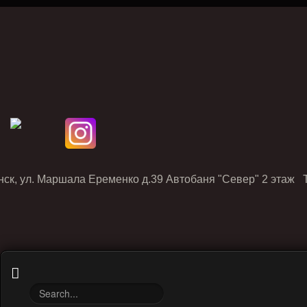
нск, ул. Маршала Еременко д.39 Автобаня "Север" 2 этаж Т