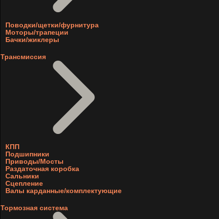
Поводки/щетки/фурнитура
Моторы/трапеции
Бачки/жиклеры
Трансмиссия
КПП
Подшипники
Приводы/Мосты
Раздаточная коробка
Сальники
Сцепление
Валы карданные/комплектующие
Тормозная система