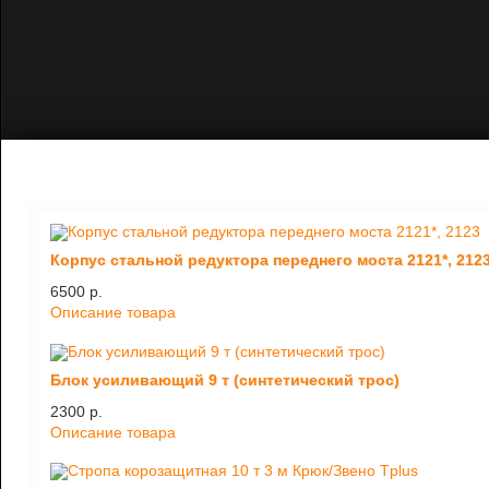
Корпус стальной редуктора переднего моста 2121*, 212
6500 p.
Описание товара
Блок усиливающий 9 т (синтетический трос)
2300 p.
Описание товара