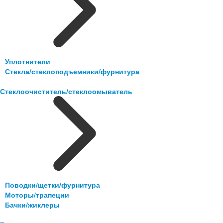
Уплотнители
Стекла/стеклоподъемники/фурнитура
Стеклоочиститель/стеклоомыватель
Поводки/щетки/фурнитура
Моторы/трапеции
Бачки/жиклеры