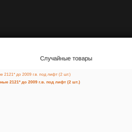
Случайные товары
 2121* до 2009 г.в. под лифт (2 шт.)