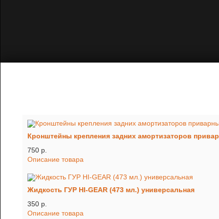
Кронштейны крепления задних амортизаторов приварные
750 p.
Описание товара
Жидкость ГУР HI-GEAR (473 мл.) универсальная
350 p.
Описание товара