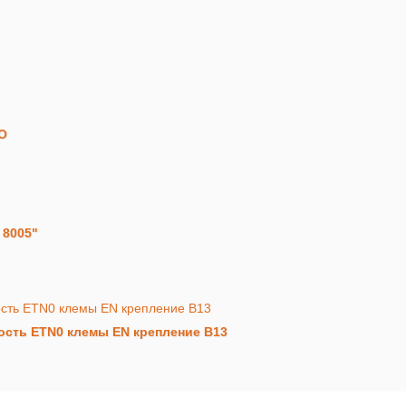
О
 8005"
ность ETN0 клемы EN крепление B13