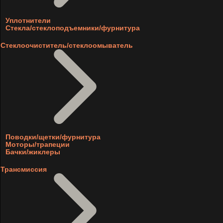
Уплотнители
Стекла/стеклоподъемники/фурнитура
Стеклоочиститель/стеклоомыватель
Поводки/щетки/фурнитура
Моторы/трапеции
Бачки/жиклеры
Трансмиссия