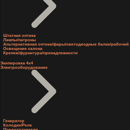
Штатная оптика
Лампы/патроны
Альтернативная оптика/фары/светодиодные балки/рабочий 
Освещение салона
Крепеж/фурнитура/принадлежности
Экипировка 4х4
Электрооборудование
Генератор
Колодки/Реле
Предохранители