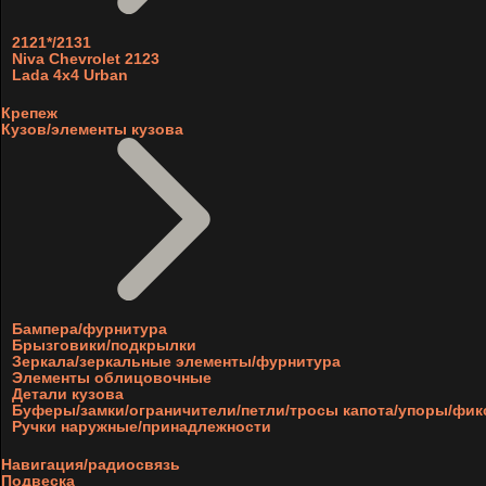
2121*/2131
Niva Chevrolet 2123
Lada 4x4 Urban
Крепеж
Кузов/элементы кузова
Бампера/фурнитура
Брызговики/подкрылки
Зеркала/зеркальные элементы/фурнитура
Элементы облицовочные
Детали кузова
Буферы/замки/ограничители/петли/тросы капота/упоры/фи
Ручки наружные/принадлежности
Навигация/радиосвязь
Подвеска