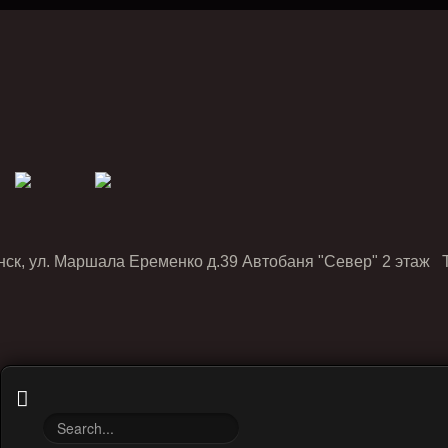
нск, ул. Маршала Еременко д.39 Автобаня "Север" 2 этаж Т