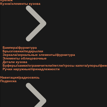
Крепеж
Кузов/элементы кузова
Бампера/фурнитура
Брызговики/подкрылки
Зеркала/зеркальные элементы/фурнитура
Элементы облицовочные
Детали кузова
Буферы/замки/ограничители/петли/тросы капота/упоры/фи
Ручки наружные/принадлежности
Навигация/радиосвязь
Подвеска