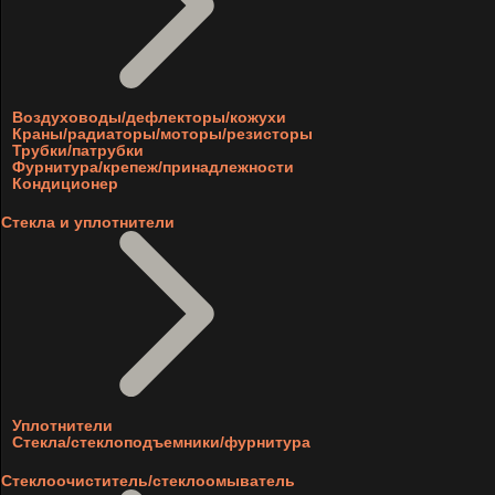
Воздуховоды/дефлекторы/кожухи
Краны/радиаторы/моторы/резисторы
Трубки/патрубки
Фурнитура/крепеж/принадлежности
Кондиционер
Стекла и уплотнители
Уплотнители
Стекла/стеклоподъемники/фурнитура
Стеклоочиститель/стеклоомыватель