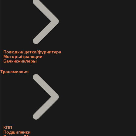
Поводки/щетки/фурнитура
Моторы/трапеции
Бачки/жиклеры
Трансмиссия
КПП
Подшипники