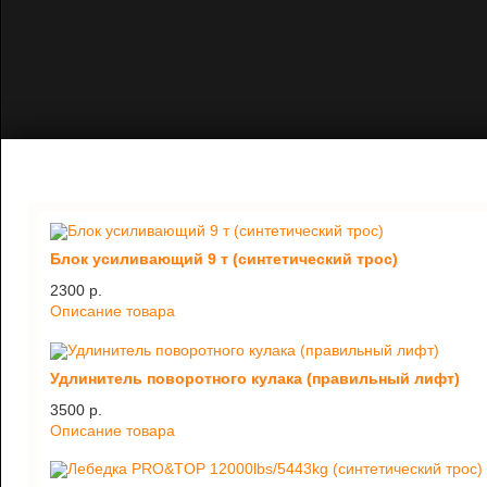
Блок усиливающий 9 т (синтетический трос)
2300 p.
Описание товара
Удлинитель поворотного кулака (правильный лифт)
3500 p.
Описание товара