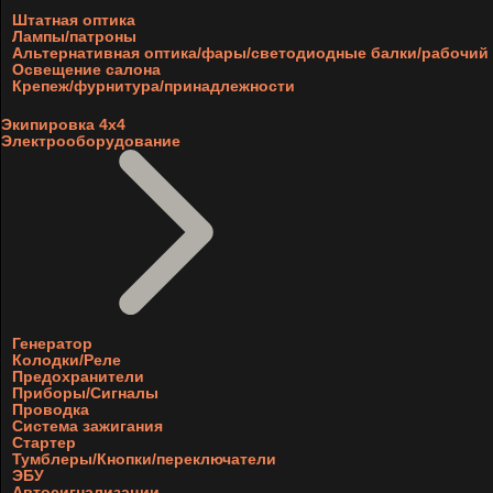
Штатная оптика
Лампы/патроны
Альтернативная оптика/фары/светодиодные балки/рабочий 
Освещение салона
Крепеж/фурнитура/принадлежности
Экипировка 4х4
Электрооборудование
Генератор
Колодки/Реле
Предохранители
Приборы/Сигналы
Проводка
Система зажигания
Стартер
Тумблеры/Кнопки/переключатели
ЭБУ
Автосигнализации