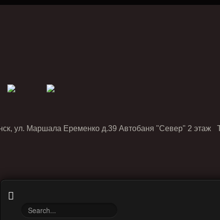
нск, ул. Маршала Еременко д.39 Автобаня "Север" 2 этаж Т