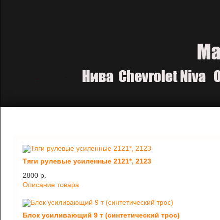
Тяги рулевые усиленные 2121*, 2123
2800 p.
Описание товара
Блок усиливающий 9 т (синтетический трос)