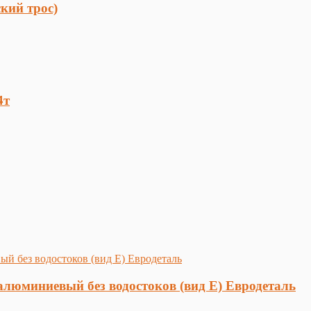
кий трос)
4т
люминиевый без водостоков (вид Е) Евродеталь