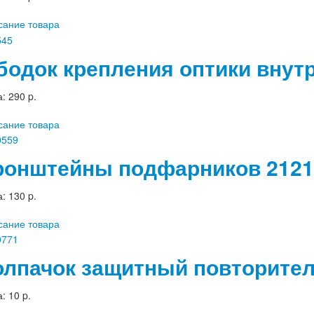
сание товара
бодок крепления оптики внутр
а:
290 p.
сание товара
ронштейны подфарников 2121 
а:
130 p.
сание товара
олпачок защитный повторител
а:
10 p.