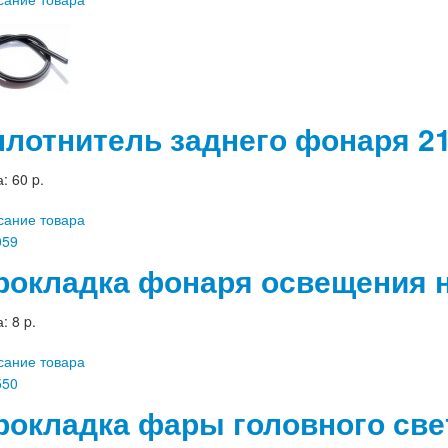
плотнитель заднего фонаря 21
а:
60 p.
сание товара
рокладка фонаря освещения н
а:
8 p.
сание товара
рокладка фары головного све