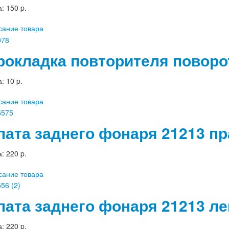
а:
150 p.
сание товара
рокладка повторителя поворо
а:
10 p.
сание товара
лата заднего фонаря 21213 пр
а:
220 p.
сание товара
лата заднего фонаря 21213 ле
а:
220 p.