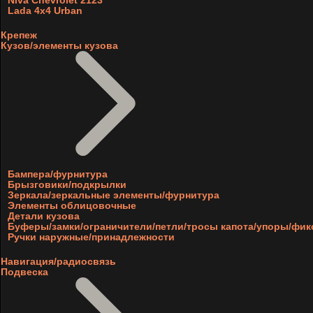
Niva Chevrolet 2123
Lada 4x4 Urban
Крепеж
Кузов/элементы кузова
Бампера/фурнитура
Брызговики/подкрылки
Зеркала/зеркальные элементы/фурнитура
Элементы облицовочные
Детали кузова
Буферы/замки/ограничители/петли/тросы капота/упоры/фи
Ручки наружные/принадлежности
Навигация/радиосвязь
Подвеска