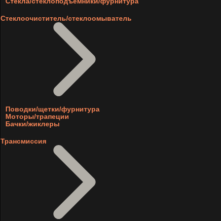
Стекла/стеклоподъемники/фурнитура
Стеклоочиститель/стеклоомыватель
Поводки/щетки/фурнитура
Моторы/трапеции
Бачки/жиклеры
Трансмиссия