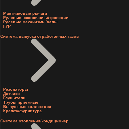
Маятниковые рычаги
Рулевые наконечники/трапеции
Рулевые механизмы/валы
ГУР
Система выпуска отработанных газов
Резонаторы
Датчики
Глушители
Трубы приемные
Выпускные коллектора
Крепеж/фурнитура
Система отопления/кондиционер