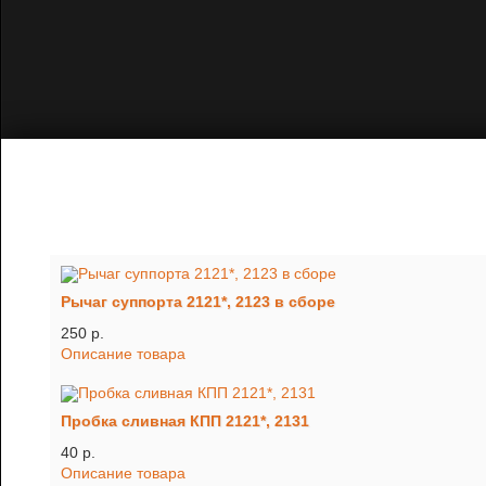
Рычаг суппорта 2121*, 2123 в сборе
250 p.
Описание товара
Пробка сливная КПП 2121*, 2131
40 p.
Описание товара