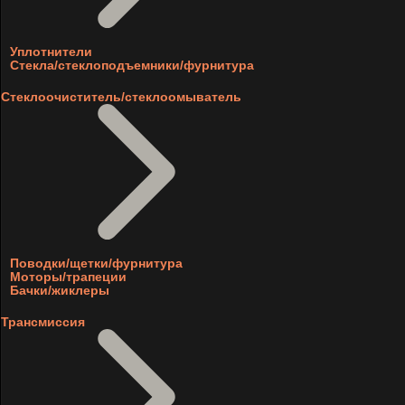
Уплотнители
Стекла/стеклоподъемники/фурнитура
Стеклоочиститель/стеклоомыватель
Поводки/щетки/фурнитура
Моторы/трапеции
Бачки/жиклеры
Трансмиссия