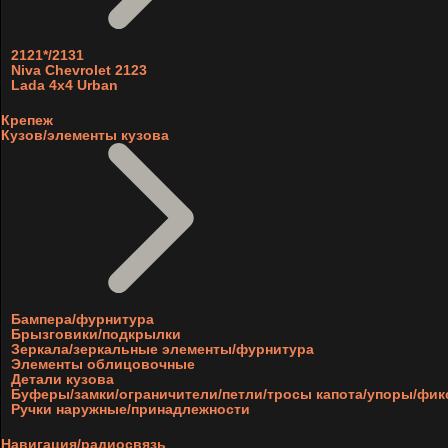
2121*/2131
Niva Chevrolet 2123
Lada 4x4 Urban
Крепеж
Кузов/элементы кузова
Бампера/фурнитура
Брызговики/подкрылки
Зеркала/зеркальные элементы/фурнитура
Элементы облицовочные
Детали кузова
Буферы/замки/ограничители/петли/тросы капота/упоры/фи
Ручки наружные/принадлежности
Навигация/радиосвязь