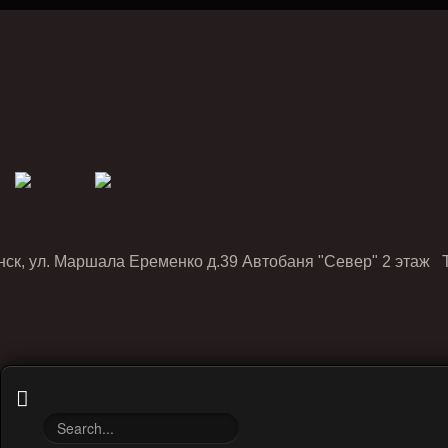
нск, ул. Маршала Еременко д.39 Автобаня "Север" 2 этаж Т