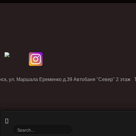
нск, ул. Маршала Еременко д.39 Автобаня "Север" 2 этаж Т