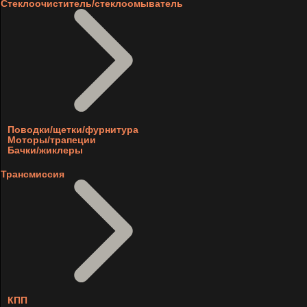
Стеклоочиститель/стеклоомыватель
Поводки/щетки/фурнитура
Моторы/трапеции
Бачки/жиклеры
Трансмиссия
КПП