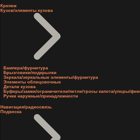
Крепеж
Кузов/элементы кузова
Бампера/фурнитура
Брызговики/подкрылки
Зеркала/зеркальные элементы/фурнитура
Элементы облицовочные
Детали кузова
Буферы/замки/ограничители/петли/тросы капота/упоры/фи
Ручки наружные/принадлежности
Навигация/радиосвязь
Подвеска