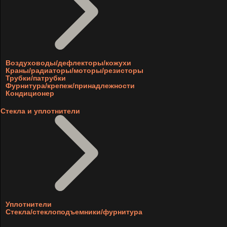
Воздуховоды/дефлекторы/кожухи
Краны/радиаторы/моторы/резисторы
Трубки/патрубки
Фурнитура/крепеж/принадлежности
Кондиционер
Стекла и уплотнители
Уплотнители
Стекла/стеклоподъемники/фурнитура