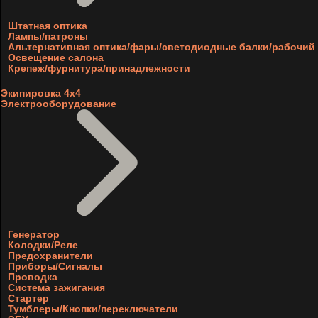
Штатная оптика
Лампы/патроны
Альтернативная оптика/фары/светодиодные балки/рабочий 
Освещение салона
Крепеж/фурнитура/принадлежности
Экипировка 4х4
Электрооборудование
Генератор
Колодки/Реле
Предохранители
Приборы/Сигналы
Проводка
Система зажигания
Стартер
Тумблеры/Кнопки/переключатели