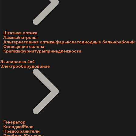
Штатная оптика
Лампы/патроны
Альтернативная оптика/фары/светодиодные балки/рабочий 
Освещение салона
Крепеж/фурнитура/принадлежности
Экипировка 4х4
Электрооборудование
Генератор
Колодки/Реле
Предохранители
Приборы/Сигналы