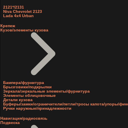
2121*/2131
Niva Chevrolet 2123
Lada 4x4 Urban
Крепеж
Кузов/элементы кузова
Бампера/фурнитура
Брызговики/подкрылки
Зеркала/зеркальные элементы/фурнитура
Элементы облицовочные
Детали кузова
Буферы/замки/ограничители/петли/тросы капота/упоры/фи
Ручки наружные/принадлежности
Навигация/радиосвязь
Подвеска