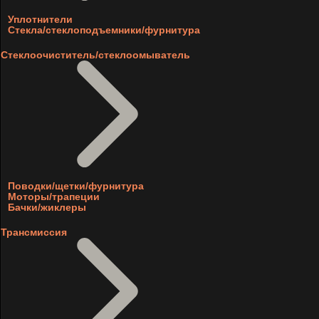
Уплотнители
Стекла/стеклоподъемники/фурнитура
Стеклоочиститель/стеклоомыватель
Поводки/щетки/фурнитура
Моторы/трапеции
Бачки/жиклеры
Трансмиссия