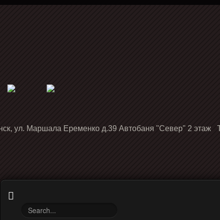
нск, ул. Маршала Еременко д.39 Автобаня "Север" 2 этаж Т