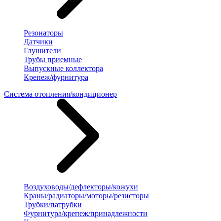
Резонаторы
Датчики
Глушители
Трубы приемные
Выпускные коллектора
Крепеж/фурнитура
Система отопления/кондиционер
Воздуховоды/дефлекторы/кожухи
Краны/радиаторы/моторы/резисторы
Трубки/патрубки
Фурнитура/крепеж/принадлежности