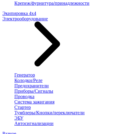
Крепеж/фурнитура/принадлежности
Экипировка 4х4
Электрооборудование
Генератор
Колодки/Реле
Предохранители
Приборы/Сигналы
Проводка
Система зажигания
Стартер
Тумблеры/Кнопки/переключатели
ЭБУ
Автосигнализации
Разное