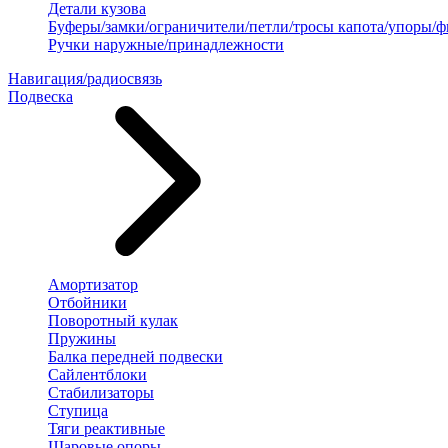
Детали кузова
Буферы/замки/ограничители/петли/тросы капота/упоры/
Ручки наружные/принадлежности
Навигация/радиосвязь
Подвеска
Амортизатор
Отбойники
Поворотный кулак
Пружины
Балка передней подвески
Сайлентблоки
Стабилизаторы
Ступица
Тяги реактивные
Шаровые опоры