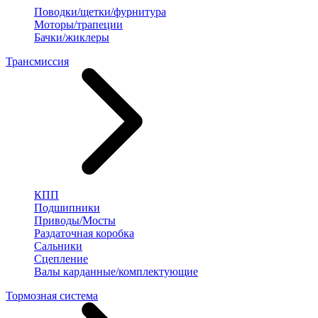
Поводки/щетки/фурнитура
Моторы/трапеции
Бачки/жиклеры
Трансмиссия
КПП
Подшипники
Приводы/Мосты
Раздаточная коробка
Сальники
Сцепление
Валы карданные/комплектующие
Тормозная система