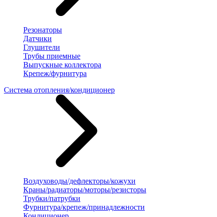
Резонаторы
Датчики
Глушители
Трубы приемные
Выпускные коллектора
Крепеж/фурнитура
Система отопления/кондиционер
Воздуховоды/дефлекторы/кожухи
Краны/радиаторы/моторы/резисторы
Трубки/патрубки
Фурнитура/крепеж/принадлежности
Кондиционер