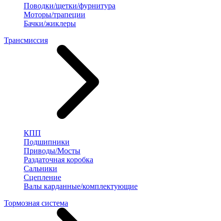
Поводки/щетки/фурнитура
Моторы/трапеции
Бачки/жиклеры
Трансмиссия
КПП
Подшипники
Приводы/Мосты
Раздаточная коробка
Сальники
Сцепление
Валы карданные/комплектующие
Тормозная система