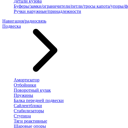
Детали кузова
Буферы/замки/ограничители/петли/тросы капота/упоры/
Ручки наружные/принадлежности
Навигация/радиосвязь
Подвеска
Амортизатор
Отбойники
Поворотный кулак
Пружины
Балка передней подвески
Сайлентблоки
Стабилизаторы
Ступица
Тяги реактивные
Шаровые опоры