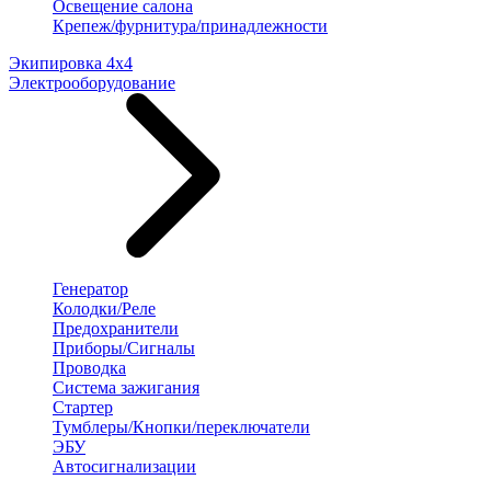
Освещение салона
Крепеж/фурнитура/принадлежности
Экипировка 4х4
Электрооборудование
Генератор
Колодки/Реле
Предохранители
Приборы/Сигналы
Проводка
Система зажигания
Стартер
Тумблеры/Кнопки/переключатели
ЭБУ
Автосигнализации