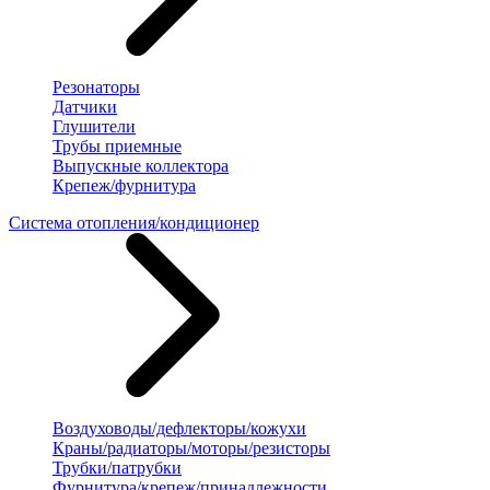
Резонаторы
Датчики
Глушители
Трубы приемные
Выпускные коллектора
Крепеж/фурнитура
Система отопления/кондиционер
Воздуховоды/дефлекторы/кожухи
Краны/радиаторы/моторы/резисторы
Трубки/патрубки
Фурнитура/крепеж/принадлежности