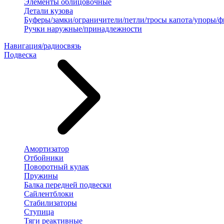
Элементы облицовочные
Детали кузова
Буферы/замки/ограничители/петли/тросы капота/упоры/
Ручки наружные/принадлежности
Навигация/радиосвязь
Подвеска
Амортизатор
Отбойники
Поворотный кулак
Пружины
Балка передней подвески
Сайлентблоки
Стабилизаторы
Ступица
Тяги реактивные