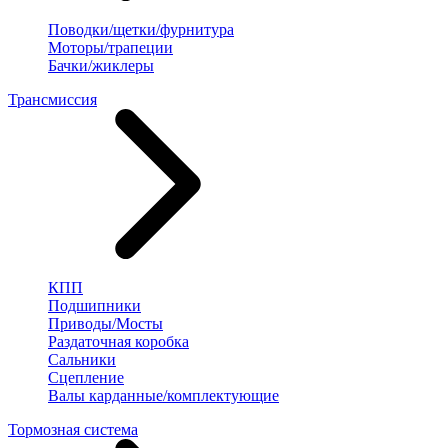
Поводки/щетки/фурнитура
Моторы/трапеции
Бачки/жиклеры
Трансмиссия
КПП
Подшипники
Приводы/Мосты
Раздаточная коробка
Сальники
Сцепление
Валы карданные/комплектующие
Тормозная система