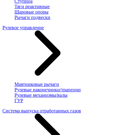
Ступица
Тяги реактивные
Шаровые опоры
Рычаги подвески
Рулевое управление
Маятниковые рычаги
Рулевые наконечники/трапеции
Рулевые механизмы/валы
ГУР
Система выпуска отработанных газов