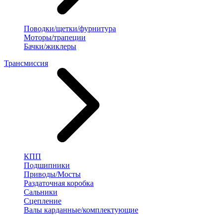
Поводки/щетки/фурнитура
Моторы/трапеции
Бачки/жиклеры
Трансмиссия
КПП
Подшипники
Приводы/Мосты
Раздаточная коробка
Сальники
Сцепление
Валы карданные/комплектующие