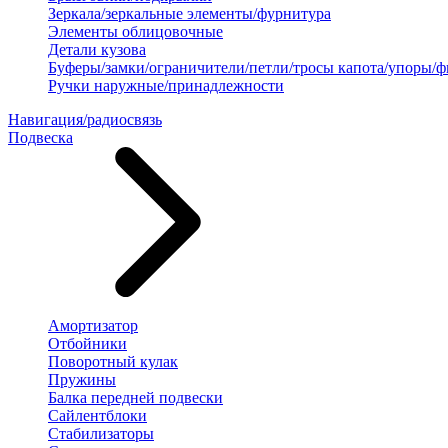
Зеркала/зеркальные элементы/фурнитура
Элементы облицовочные
Детали кузова
Буферы/замки/ограничители/петли/тросы капота/упоры/
Ручки наружные/принадлежности
Навигация/радиосвязь
Подвеска
Амортизатор
Отбойники
Поворотный кулак
Пружины
Балка передней подвески
Сайлентблоки
Стабилизаторы