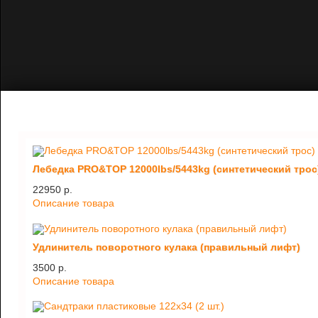
Лебедка PRO&TOP 12000lbs/5443kg (синтетический трос
22950 p.
Описание товара
Удлинитель поворотного кулака (правильный лифт)
3500 p.
Описание товара