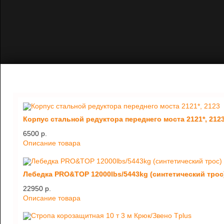
Корпус стальной редуктора переднего моста 2121*, 212
6500 p.
Описание товара
Лебедка PRO&TOP 12000lbs/5443kg (синтетический трос
22950 p.
Описание товара