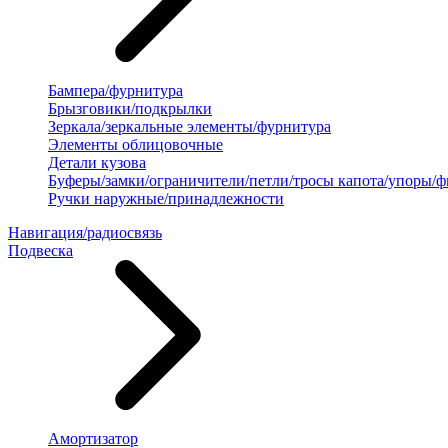
Бампера/фурнитура
Брызговики/подкрылки
Зеркала/зеркальные элементы/фурнитура
Элементы облицовочные
Детали кузова
Буферы/замки/ограничители/петли/тросы капота/упоры/
Ручки наружные/принадлежности
Навигация/радиосвязь
Подвеска
Амортизатор