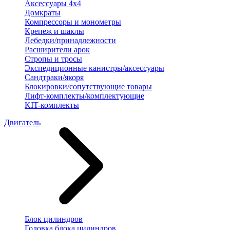
Аксессуары 4х4
Домкраты
Компрессоры и монометры
Крепеж и шаклы
Лебедки/принадлежности
Расширители арок
Стропы и тросы
Экспедиционные канистры/аксессуары
Сандтраки/якоря
Блокировки/сопутствующие товары
Лифт-комплекты/комплектующие
KIT-комплекты
Двигатель
Блок цилиндров
Головка блока цилиндров