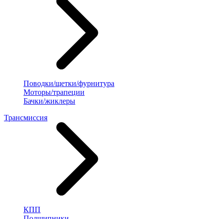
Поводки/щетки/фурнитура
Моторы/трапеции
Бачки/жиклеры
Трансмиссия
КПП
Подшипники