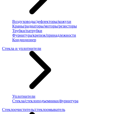
Воздуховоды/дефлекторы/кожухи
Краны/радиаторы/моторы/резисторы
Трубки/патрубки
Фурнитура/крепеж/принадлежности
Кондиционер
Стекла и уплотнители
Уплотнители
Стекла/стеклоподъемники/фурнитура
Стеклоочиститель/стеклоомыватель