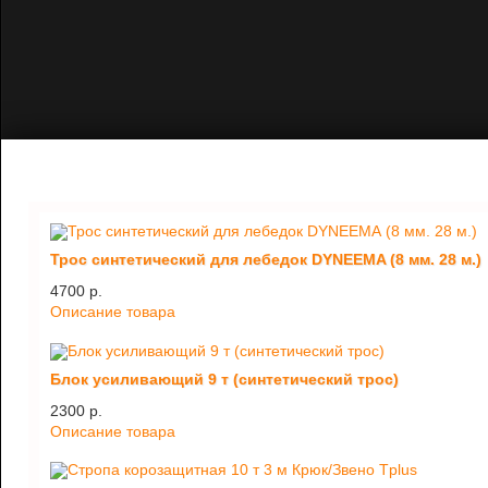
Трос синтетический для лебедок DYNEEMA (8 мм. 28 м.)
4700 p.
Описание товара
Блок усиливающий 9 т (синтетический трос)
2300 p.
Описание товара