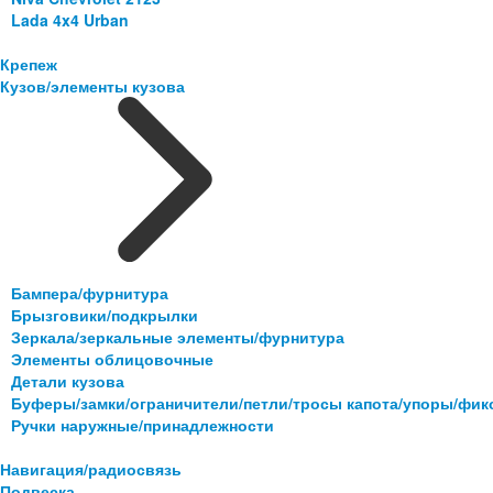
Lada 4x4 Urban
Крепеж
Кузов/элементы кузова
Бампера/фурнитура
Брызговики/подкрылки
Зеркала/зеркальные элементы/фурнитура
Элементы облицовочные
Детали кузова
Буферы/замки/ограничители/петли/тросы капота/упоры/фи
Ручки наружные/принадлежности
Навигация/радиосвязь
Подвеска