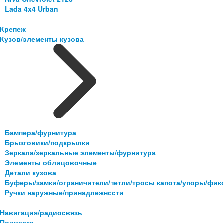
Lada 4x4 Urban
Крепеж
Кузов/элементы кузова
Бампера/фурнитура
Брызговики/подкрылки
Зеркала/зеркальные элементы/фурнитура
Элементы облицовочные
Детали кузова
Буферы/замки/ограничители/петли/тросы капота/упоры/фи
Ручки наружные/принадлежности
Навигация/радиосвязь
Подвеска