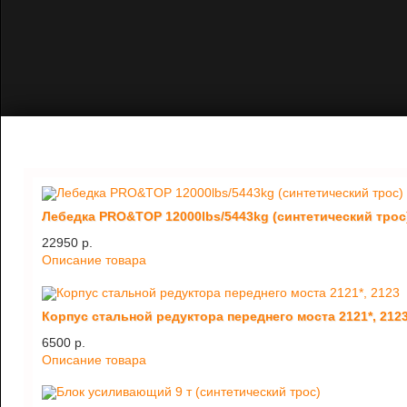
Лебедка PRO&TOP 12000lbs/5443kg (синтетический трос
22950 p.
Описание товара
Корпус стальной редуктора переднего моста 2121*, 212
6500 p.
Описание товара