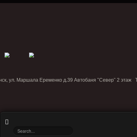
нск, ул. Маршала Еременко д.39 Автобаня "Север" 2 этаж Т