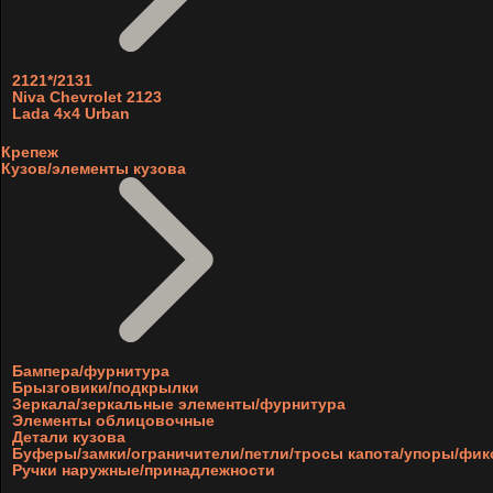
2121*/2131
Niva Chevrolet 2123
Lada 4x4 Urban
Крепеж
Кузов/элементы кузова
Бампера/фурнитура
Брызговики/подкрылки
Зеркала/зеркальные элементы/фурнитура
Элементы облицовочные
Детали кузова
Буферы/замки/ограничители/петли/тросы капота/упоры/фи
Ручки наружные/принадлежности