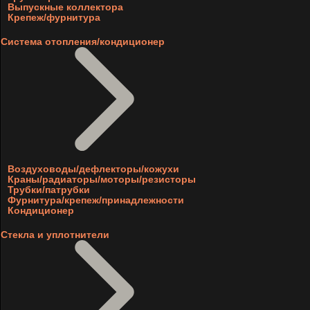
Выпускные коллектора
Крепеж/фурнитура
Система отопления/кондиционер
Воздуховоды/дефлекторы/кожухи
Краны/радиаторы/моторы/резисторы
Трубки/патрубки
Фурнитура/крепеж/принадлежности
Кондиционер
Стекла и уплотнители