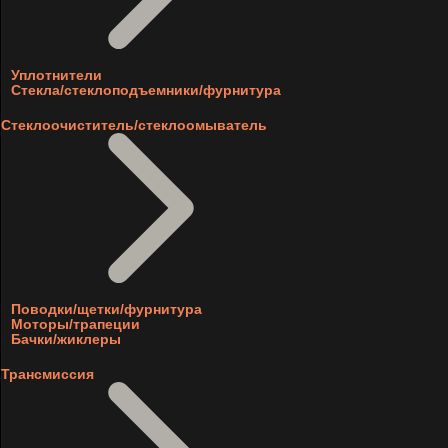
Уплотнители
Стекла/стеклоподъемники/фурнитура
Стеклоочиститель/стеклоомыватель
Поводки/щетки/фурнитура
Моторы/трапеции
Бачки/жиклеры
Трансмиссия