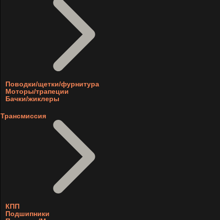
Поводки/щетки/фурнитура
Моторы/трапеции
Бачки/жиклеры
Трансмиссия
КПП
Подшипники