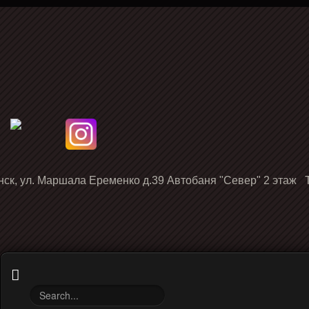
нск, ул. Маршала Еременко д.39 Автобаня "Север" 2 этаж Т