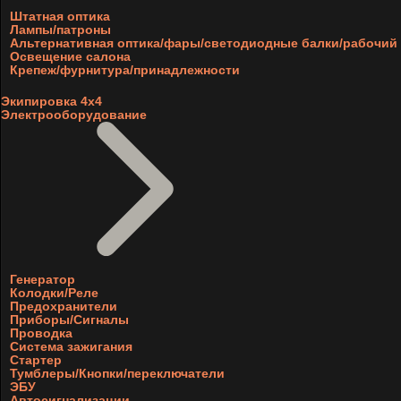
Штатная оптика
Лампы/патроны
Альтернативная оптика/фары/светодиодные балки/рабочий 
Освещение салона
Крепеж/фурнитура/принадлежности
Экипировка 4х4
Электрооборудование
Генератор
Колодки/Реле
Предохранители
Приборы/Сигналы
Проводка
Система зажигания
Стартер
Тумблеры/Кнопки/переключатели
ЭБУ
Автосигнализации