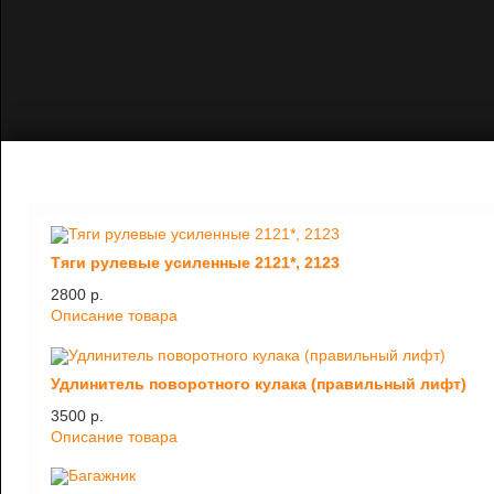
Тяги рулевые усиленные 2121*, 2123
2800 p.
Описание товара
Удлинитель поворотного кулака (правильный лифт)
3500 p.
Описание товара