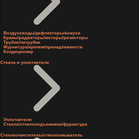
Воздуховоды/дефлекторы/кожухи
Краны/радиаторы/моторы/резисторы
Трубки/патрубки
Фурнитура/крепеж/принадлежности
Кондиционер
Стекла и уплотнители
Уплотнители
Стекла/стеклоподъемники/фурнитура
Стеклоочиститель/стеклоомыватель