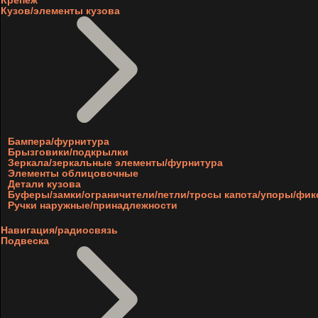
Крепеж
Кузов/элементы кузова
Бампера/фурнитура
Брызговики/подкрылки
Зеркала/зеркальные элементы/фурнитура
Элементы облицовочные
Детали кузова
Буферы/замки/ограничители/петли/тросы капота/упоры/фи
Ручки наружные/принадлежности
Навигация/радиосвязь
Подвеска