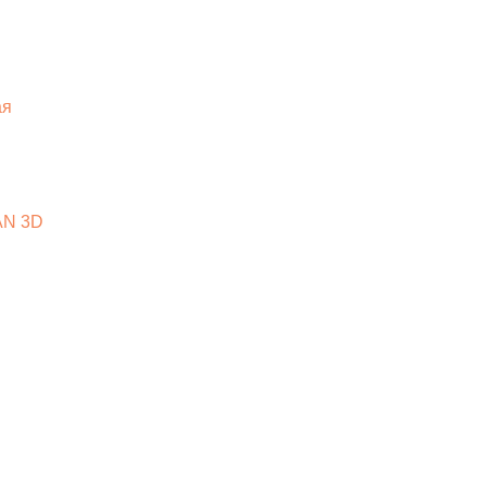
ая
AN 3D