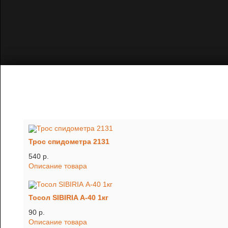
Трос спидометра 2131
540 p.
Описание товара
Тосол SIBIRIA А-40 1кг
90 p.
Описание товара