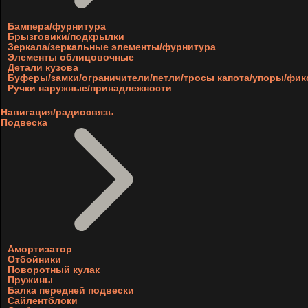
Бампера/фурнитура
Брызговики/подкрылки
Зеркала/зеркальные элементы/фурнитура
Элементы облицовочные
Детали кузова
Буферы/замки/ограничители/петли/тросы капота/упоры/фи
Ручки наружные/принадлежности
Навигация/радиосвязь
Подвеска
Амортизатор
Отбойники
Поворотный кулак
Пружины
Балка передней подвески
Сайлентблоки