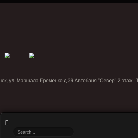
нск, ул. Маршала Еременко д.39 Автобаня "Север" 2 этаж Т