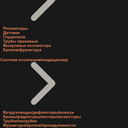
Резонаторы
Датчики
Глушители
Трубы приемные
Выпускные коллектора
Крепеж/фурнитура
Система отопления/кондиционер
Воздуховоды/дефлекторы/кожухи
Краны/радиаторы/моторы/резисторы
Трубки/патрубки
Фурнитура/крепеж/принадлежности