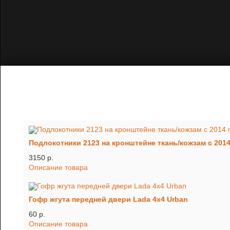
Подлокотники 2123 на кронштейне ткань/кожзам с 2014 г
3150 p.
Описание товара
Гофр жгута передней двери Lada 4х4 Urban
60 p.
Описание товара