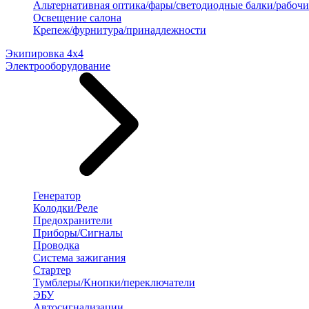
Альтернативная оптика/фары/светодиодные балки/рабочи
Освещение салона
Крепеж/фурнитура/принадлежности
Экипировка 4х4
Электрооборудование
Генератор
Колодки/Реле
Предохранители
Приборы/Сигналы
Проводка
Система зажигания
Стартер
Тумблеры/Кнопки/переключатели
ЭБУ
Автосигнализации