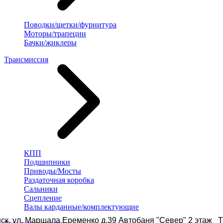
Поводки/щетки/фурнитура
Моторы/трапеции
Бачки/жиклеры
Трансмиссия
КПП
Подшипники
Приводы/Мосты
Раздаточная коробка
Сальники
Сцепление
Валы карданные/комплектующие
ск, ул. Маршала Еременко д.39 Автобаня "Север" 2 этаж Те