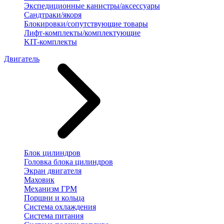
Экспедиционные канистры/аксессуары
Сандтраки/якоря
Блокировки/сопутствующие товары
Лифт-комплекты/комплектующие
KIT-комплекты
Двигатель
Блок цилиндров
Головка блока цилиндров
Экран двигателя
Маховик
Механизм ГРМ
Поршни и кольца
Система охлаждения
Система питания