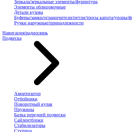
Зеркала/зеркальные элементы/фурнитура
Элементы облицовочные
Детали кузова
Буферы/замки/ограничители/петли/тросы капота/упоры/
Ручки наружные/принадлежности
Навигация/радиосвязь
Подвеска
Амортизатор
Отбойники
Поворотный кулак
Пружины
Балка передней подвески
Сайлентблоки
Стабилизаторы
Ступица