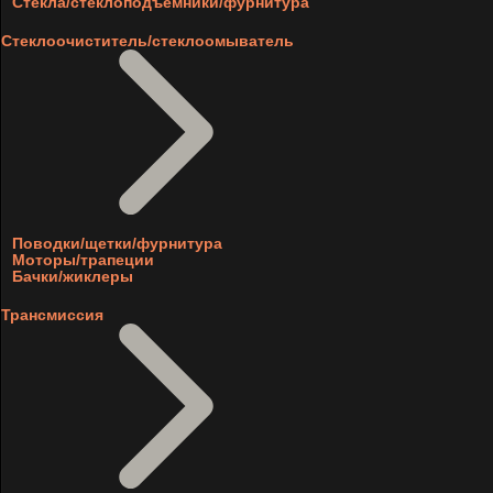
Стекла/стеклоподъемники/фурнитура
Стеклоочиститель/стеклоомыватель
Поводки/щетки/фурнитура
Моторы/трапеции
Бачки/жиклеры
Трансмиссия