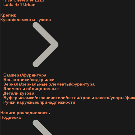
Niva Chevrolet 2123
Lada 4x4 Urban
Крепеж
Кузов/элементы кузова
Бампера/фурнитура
Брызговики/подкрылки
Зеркала/зеркальные элементы/фурнитура
Элементы облицовочные
Детали кузова
Буферы/замки/ограничители/петли/тросы капота/упоры/фи
Ручки наружные/принадлежности
Навигация/радиосвязь
Подвеска