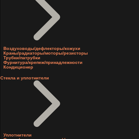
Воздуховоды/дефлекторы/кожухи
Краны/радиаторы/моторы/резисторы
Трубки/патрубки
Фурнитура/крепеж/принадлежности
Кондиционер
Стекла и уплотнители
Уплотнители