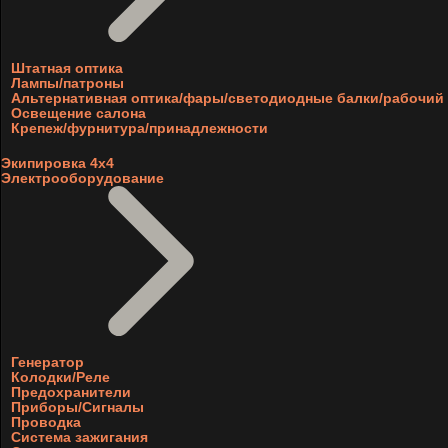
Штатная оптика
Лампы/патроны
Альтернативная оптика/фары/светодиодные балки/рабочий 
Освещение салона
Крепеж/фурнитура/принадлежности
Экипировка 4х4
Электрооборудование
Генератор
Колодки/Реле
Предохранители
Приборы/Сигналы
Проводка
Система зажигания