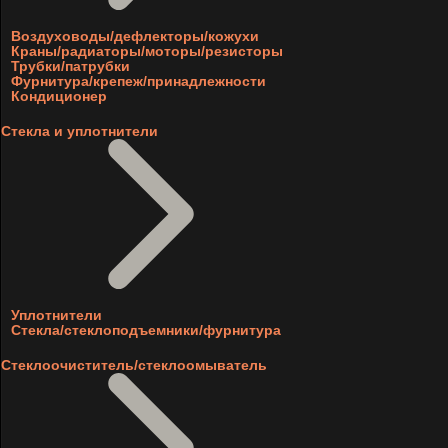
Воздуховоды/дефлекторы/кожухи
Краны/радиаторы/моторы/резисторы
Трубки/патрубки
Фурнитура/крепеж/принадлежности
Кондиционер
Стекла и уплотнители
Уплотнители
Стекла/стеклоподъемники/фурнитура
Стеклоочиститель/стеклоомыватель