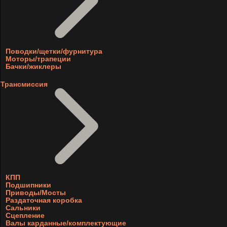
Поводки/щетки/фурнитура
Моторы/трапеции
Бачки/жиклеры
Трансмиссия
КПП
Подшипники
Приводы/Мосты
Раздаточная коробка
Сальники
Сцепление
Валы карданные/комплектующие