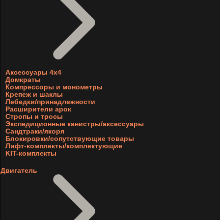
Аксессуары 4х4
Домкраты
Компрессоры и монометры
Крепеж и шаклы
Лебедки/принадлежности
Расширители арок
Стропы и тросы
Экспедиционные канистры/аксессуары
Сандтраки/якоря
Блокировки/сопутствующие товары
Лифт-комплекты/комплектующие
KIT-комплекты
Двигатель