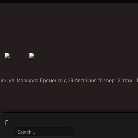
нск, ул. Маршала Еременко д.39 Автобаня "Север" 2 этаж Т