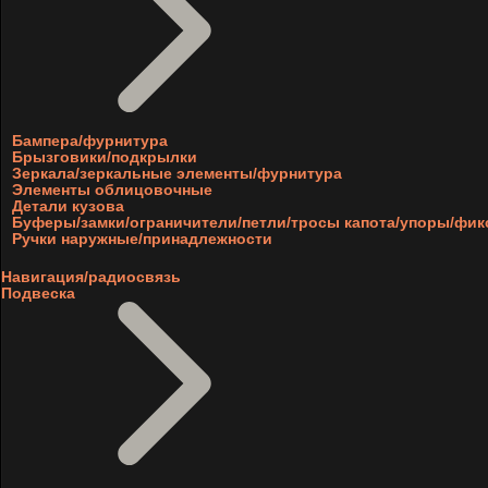
Бампера/фурнитура
Брызговики/подкрылки
Зеркала/зеркальные элементы/фурнитура
Элементы облицовочные
Детали кузова
Буферы/замки/ограничители/петли/тросы капота/упоры/фи
Ручки наружные/принадлежности
Навигация/радиосвязь
Подвеска