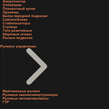
Амортизатор
Отбойники
Поворотный кулак
Пружины
Балка передней подвески
Сайлентблоки
Стабилизаторы
Ступица
Тяги реактивные
Шаровые опоры
Рычаги подвески
Рулевое управление
Маятниковые рычаги
Рулевые наконечники/трапеции
Рулевые механизмы/валы
ГУР