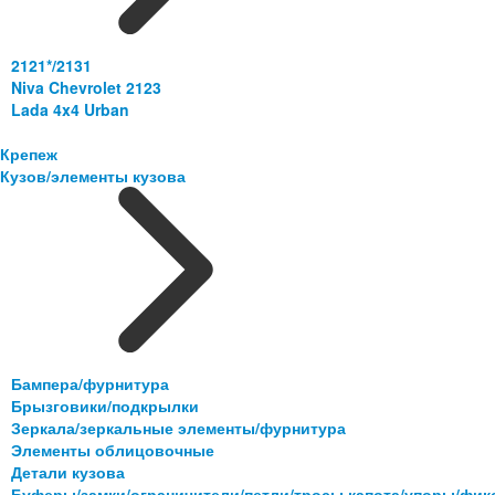
2121*/2131
Niva Chevrolet 2123
Lada 4x4 Urban
Крепеж
Кузов/элементы кузова
Бампера/фурнитура
Брызговики/подкрылки
Зеркала/зеркальные элементы/фурнитура
Элементы облицовочные
Детали кузова
Буферы/замки/ограничители/петли/тросы капота/упоры/фи