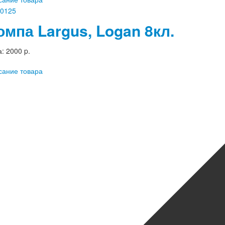
омпа Largus, Logan 8кл.
а:
2000 p.
сание товара