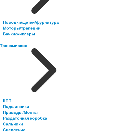
Поводки/щетки/фурнитура
Моторы/трапеции
Бачки/жиклеры
Трансмиссия
КПП
Подшипники
Приводы/Мосты
Раздаточная коробка
Сальники
Сцепление