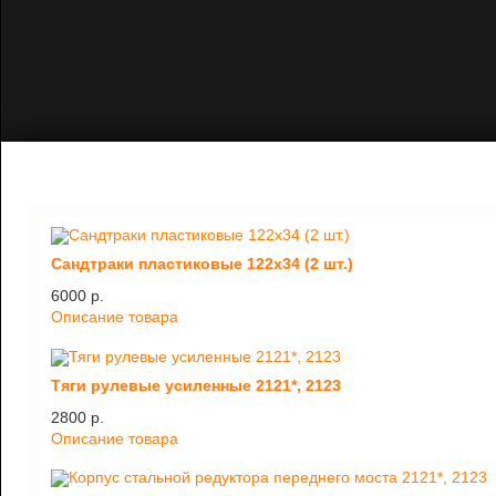
Сандтраки пластиковые 122х34 (2 шт.)
6000 p.
Описание товара
Тяги рулевые усиленные 2121*, 2123
2800 p.
Описание товара