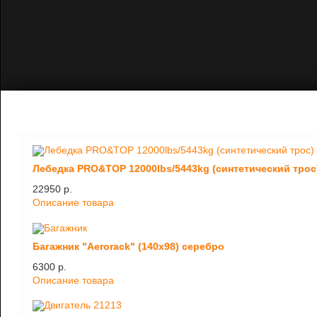
Лебедка PRO&TOP 12000lbs/5443kg (синтетический трос
22950 p.
Описание товара
Багажник "Aerorack" (140х98) серебро
6300 p.
Описание товара