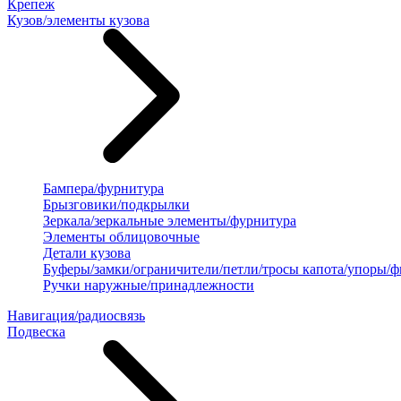
Крепеж
Кузов/элементы кузова
Бампера/фурнитура
Брызговики/подкрылки
Зеркала/зеркальные элементы/фурнитура
Элементы облицовочные
Детали кузова
Буферы/замки/ограничители/петли/тросы капота/упоры/
Ручки наружные/принадлежности
Навигация/радиосвязь
Подвеска