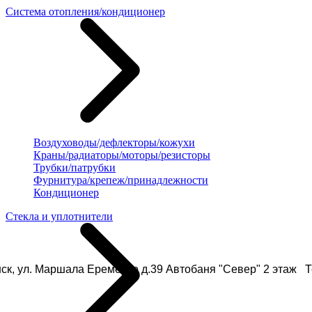
Система отопления/кондиционер
Воздуховоды/дефлекторы/кожухи
Краны/радиаторы/моторы/резисторы
Трубки/патрубки
Фурнитура/крепеж/принадлежности
Кондиционер
Стекла и уплотнители
ск, ул. Маршала Еременко д.39 Автобаня "Север" 2 этаж Те