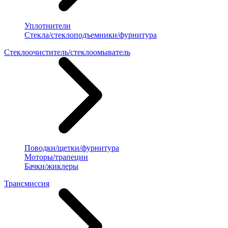
Уплотнители
Стекла/стеклоподъемники/фурнитура
Стеклоочиститель/стеклоомыватель
Поводки/щетки/фурнитура
Моторы/трапеции
Бачки/жиклеры
Трансмиссия