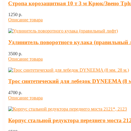
Стропа корозащитная 10 т 3 м Крюк/Звено Tpl
1250 p.
Описание товара
Удлинитель поворотного кулака (правильный 
3500 p.
Описание товара
Трос синтетический для лебедок DYNEEMA (8 м
4700 p.
Описание товара
Корпус стальной редуктора переднего моста 212