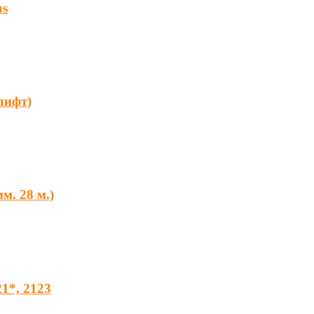
us
лифт)
м. 28 м.)
1*, 2123