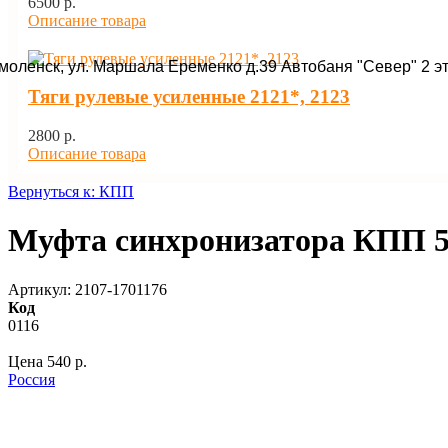
6500 p.
Описание товара
Смоленск, ул. Маршала Еременко д.39 Автобаня "Север" 2 э
Тяги рулевые усиленные 2121*, 2123
2800 p.
Описание товара
Вернуться к: КПП
Муфта синхронизатора КПП 5 
Артикул: 2107-1701176
Код
0116
Цена
540 p.
Россия