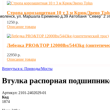
Стропа корозащитная 10 т 3 м Крюк/Звено Tpl
Смоленск, ул. Маршала Еременко д.39 Автобаня "Север" 2 э
1250 p.
Описание товара
Лебедка PRO&TOP 12000lbs/5443kg (синтетичес
22950 p.
Описание товара
Вернуться к: Приводы/Мосты
Втулка распорная подшипник
Артикул: 2101-2402029-01
Код
1874