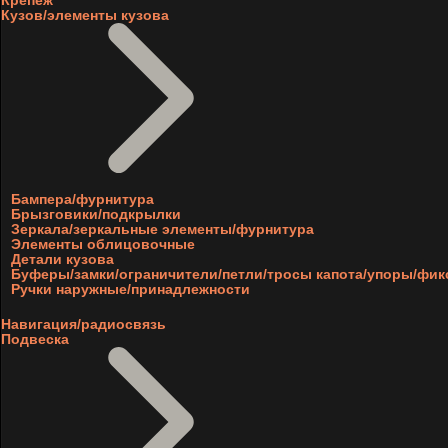
Крепеж
Кузов/элементы кузова
Бампера/фурнитура
Брызговики/подкрылки
Зеркала/зеркальные элементы/фурнитура
Элементы облицовочные
Детали кузова
Буферы/замки/ограничители/петли/тросы капота/упоры/фи
Ручки наружные/принадлежности
Навигация/радиосвязь
Подвеска