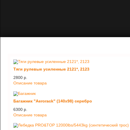
Тяги рулевые усиленные 2121*, 2123
2800 p.
Описание товара
Багажник "Aerorack" (140х98) серебро
6300 p.
Описание товара