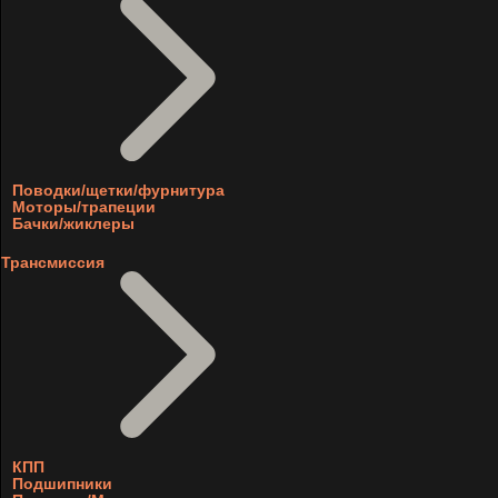
Поводки/щетки/фурнитура
Моторы/трапеции
Бачки/жиклеры
Трансмиссия
КПП
Подшипники