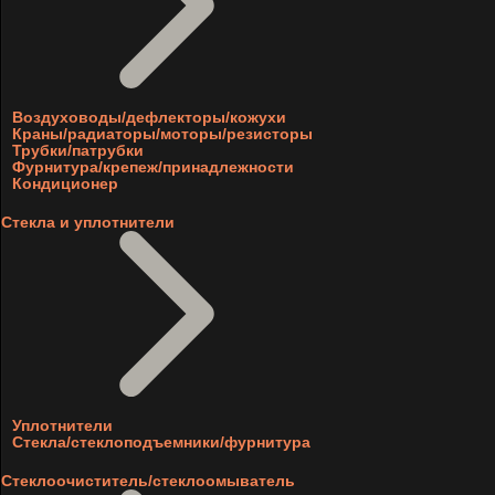
Воздуховоды/дефлекторы/кожухи
Краны/радиаторы/моторы/резисторы
Трубки/патрубки
Фурнитура/крепеж/принадлежности
Кондиционер
Стекла и уплотнители
Уплотнители
Стекла/стеклоподъемники/фурнитура
Стеклоочиститель/стеклоомыватель