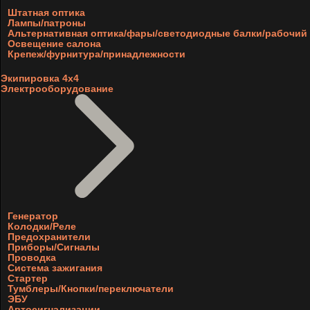
Штатная оптика
Лампы/патроны
Альтернативная оптика/фары/светодиодные балки/рабочий 
Освещение салона
Крепеж/фурнитура/принадлежности
Экипировка 4х4
Электрооборудование
Генератор
Колодки/Реле
Предохранители
Приборы/Сигналы
Проводка
Система зажигания
Стартер
Тумблеры/Кнопки/переключатели
ЭБУ
Автосигнализации