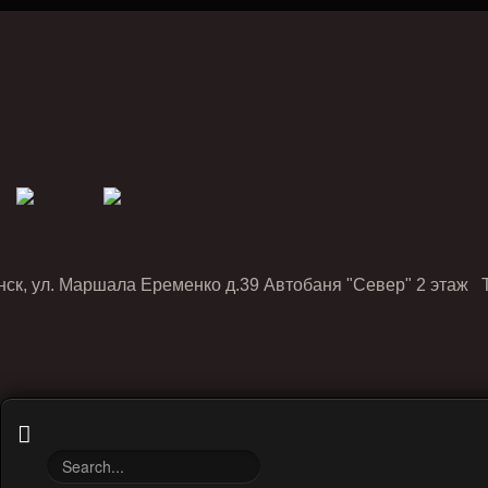
нск, ул. Маршала Еременко д.39 Автобаня "Север" 2 этаж Т