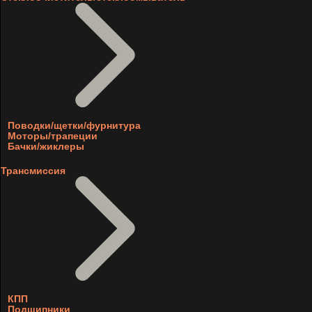
Поводки/щетки/фурнитура
Моторы/трапеции
Бачки/жиклеры
Трансмиссия
КПП
Подшипники