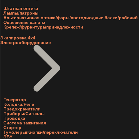
Штатная оптика
Лампы/патроны
Альтернативная оптика/фары/светодиодные балки/рабочий 
Освещение салона
Крепеж/фурнитура/принадлежности
Экипировка 4х4
Электрооборудование
Генератор
Колодки/Реле
Предохранители
Приборы/Сигналы
Проводка
Система зажигания
Стартер
Тумблеры/Кнопки/переключатели
ЭБУ