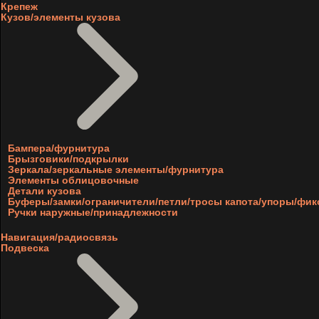
Крепеж
Кузов/элементы кузова
Бампера/фурнитура
Брызговики/подкрылки
Зеркала/зеркальные элементы/фурнитура
Элементы облицовочные
Детали кузова
Буферы/замки/ограничители/петли/тросы капота/упоры/фи
Ручки наружные/принадлежности
Навигация/радиосвязь
Подвеска