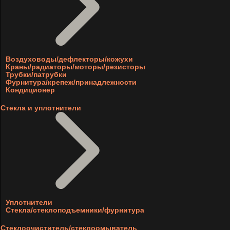
Воздуховоды/дефлекторы/кожухи
Краны/радиаторы/моторы/резисторы
Трубки/патрубки
Фурнитура/крепеж/принадлежности
Кондиционер
Стекла и уплотнители
Уплотнители
Стекла/стеклоподъемники/фурнитура
Стеклоочиститель/стеклоомыватель