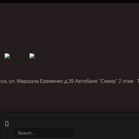
нск, ул. Маршала Еременко д.39 Автобаня "Север" 2 этаж Т