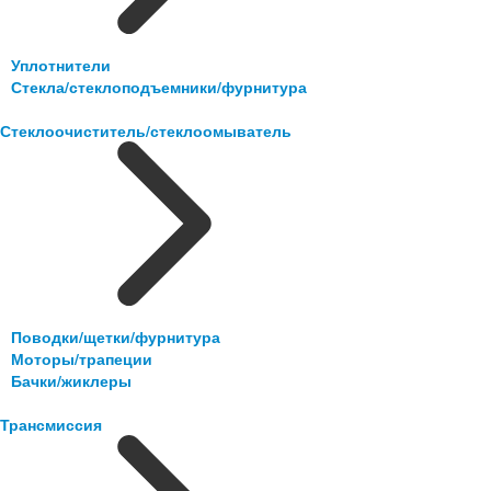
Уплотнители
Стекла/стеклоподъемники/фурнитура
Стеклоочиститель/стеклоомыватель
Поводки/щетки/фурнитура
Моторы/трапеции
Бачки/жиклеры
Трансмиссия