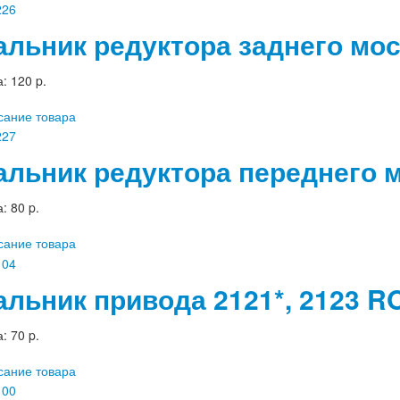
альник редуктора заднего мос
а:
120 p.
сание товара
альник редуктора переднего 
а:
80 p.
сание товара
альник привода 2121*, 2123 
а:
70 p.
сание товара