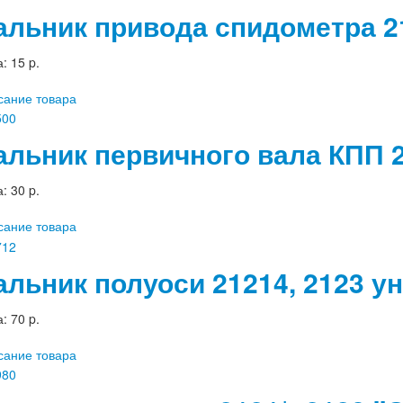
альник привода спидометра 21
а:
15 p.
сание товара
альник первичного вала КПП 2
а:
30 p.
сание товара
альник полуоси 21214, 2123 
а:
70 p.
сание товара