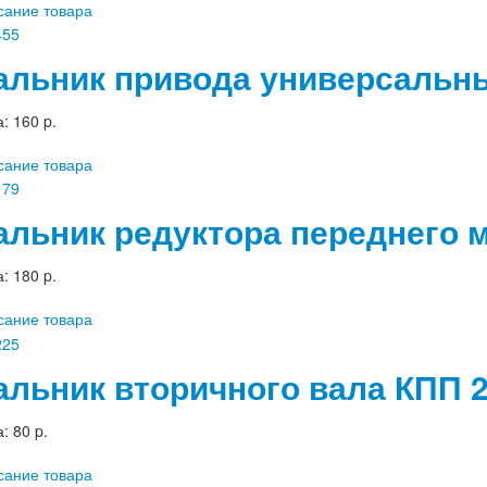
сание товара
альник привода универсальный
а:
160 p.
сание товара
альник редуктора переднего 
а:
180 p.
сание товара
альник вторичного вала КПП 
а:
80 p.
сание товара