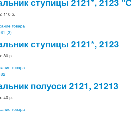
альник ступицы 2121*, 2123 
а:
110 p.
сание товара
альник ступицы 2121*, 2123
а:
80 p.
сание товара
альник полуоси 2121, 21213
а:
40 p.
сание товара