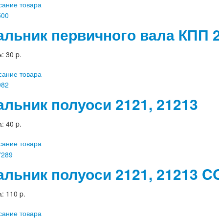
сание товара
альник первичного вала КПП 2
а:
30 p.
сание товара
альник полуоси 2121, 21213
а:
40 p.
сание товара
альник полуоси 2121, 21213 
а:
110 p.
сание товара