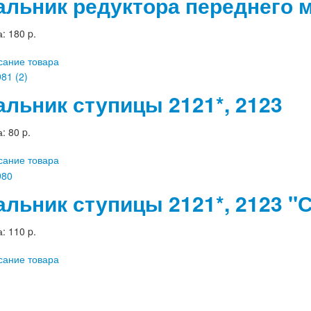
альник редуктора переднего 
а:
180 p.
сание товара
альник ступицы 2121*, 2123
а:
80 p.
сание товара
альник ступицы 2121*, 2123 
а:
110 p.
сание товара