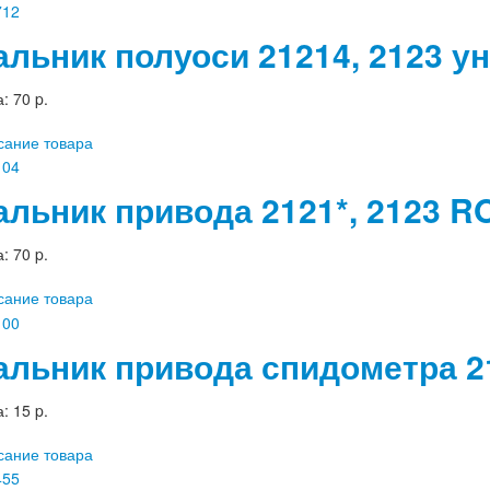
альник полуоси 21214, 2123 
а:
70 p.
сание товара
альник привода 2121*, 2123 
а:
70 p.
сание товара
альник привода спидометра 21
а:
15 p.
сание товара