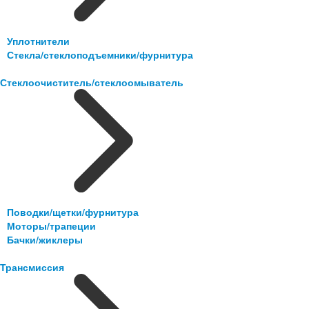
Уплотнители
Стекла/стеклоподъемники/фурнитура
Стеклоочиститель/стеклоомыватель
Поводки/щетки/фурнитура
Моторы/трапеции
Бачки/жиклеры
Трансмиссия