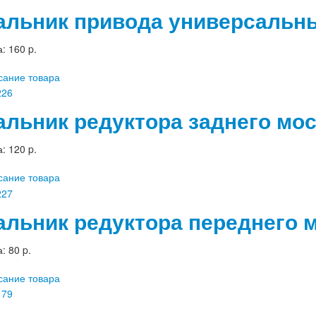
альник привода универсальный
а:
160 p.
сание товара
альник редуктора заднего мос
а:
120 p.
сание товара
альник редуктора переднего 
а:
80 p.
сание товара