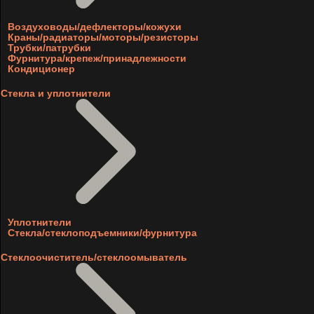
Воздуховоды/дефлекторы/кожухи
Краны/радиаторы/моторы/резисторы
Трубки/патрубки
Фурнитура/крепеж/принадлежности
Кондиционер
Стекла и уплотнители
Уплотнители
Стекла/стеклоподъемники/фурнитура
Стеклоочиститель/стеклоомыватель