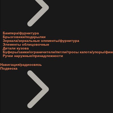
Бампера/фурнитура
Брызговики/подкрылки
Зеркала/зеркальные элементы/фурнитура
Элементы облицовочные
Детали кузова
Буферы/замки/ограничители/петли/тросы капота/упоры/фи
Ручки наружные/принадлежности
Навигация/радиосвязь
Подвеска