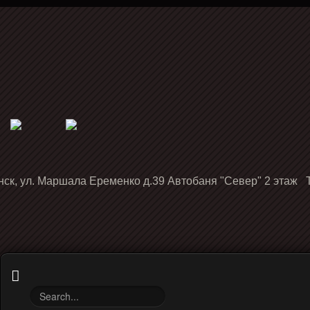
нск, ул. Маршала Еременко д.39 Автобаня "Север" 2 этаж Т