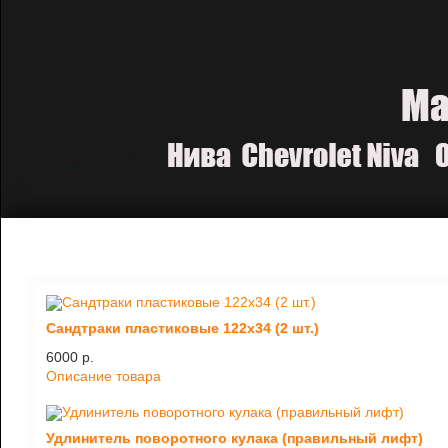
Сандтраки пластиковые 122х34 (2 шт.)
6000 p.
Описание товара
Удлинитель поворотного кулака (правильный лифт)