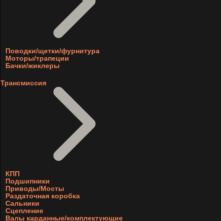
Поводки/щетки/фурнитура
Моторы/трапеции
Бачки/жиклеры
Трансмиссия
КПП
Подшипники
Приводы/Мосты
Раздаточная коробка
Сальники
Сцепление
Валы карданные/комплектующие